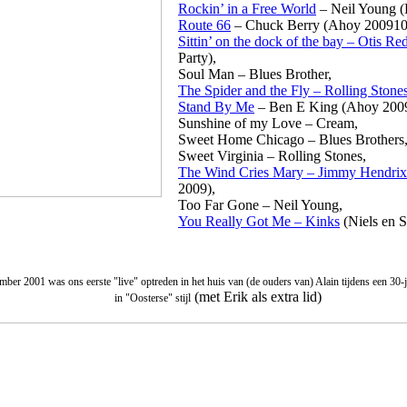
Rockin’ in a Free World
– Neil Young (
Route 66
– Chuck Berry (Ahoy 2009102
Sittin’ on the dock of the bay – Otis Re
Party),
Soul Man – Blues Brother,
The Spider and the Fly – Rolling Stone
Stand By Me
– Ben E King (Ahoy 2009
Sunshine of my Love – Cream,
Sweet Home Chicago – Blues Brothers
Sweet Virginia – Rolling Stones,
The Wind Cries Mary – Jimmy Hendrix
2009),
Too Far Gone – Neil Young,
You Really Got Me – Kinks
(Niels en 
ber 2001 was ons eerste "live" optreden in het huis van (de ouders van) Alain tijdens een 30-j
(met Erik als extra lid)
in "Oosterse" stijl