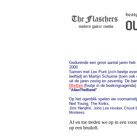
Gedurende een groot aantal jaren heb
2000.
Samen met Leo Punt (zo'n beetje even 
leeftijd) en Martijn Schumie (toen oo
uit de jaren zestig en zeventig. De 
Rhythm
(foutje in de boekingsagend
"AlianTheBand"
.
Op het ogenblik spelen we voornamelij
Neil Young, The Kinks,
Jimi Hendrix,
John Lee Hooker, Chuck Be
Monkees.
Af en toe treden we op in een voo
op een bruiloft.