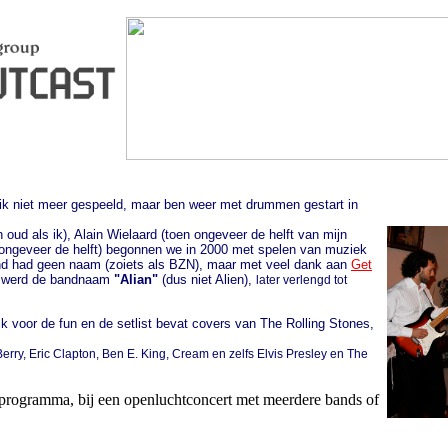
 ik niet meer gespeeld, maar ben weer met drummen gestart in
oud als ik), Alain Wielaard (toen ongeveer de helft van mijn
k ongeveer de helft) begonnen we in 2000 met spelen van muziek
band had geen naam (zoiets als BZN), maar met veel dank aan
Get
a) werd de bandnaam
"Alian"
(dus niet Alien),
later verlengd tot
k voor de fun en de setlist bevat covers van The Rolling Stones,
rry, Eric Clapton, Ben E. King, Cream en zelfs Elvis Presley en The
rprogramma, bij een openluchtconcert met meerdere bands of