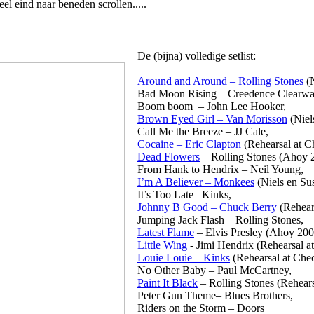
eel eind naar beneden scrollen.....
De (bijna) volledige setlist:
Around and Around – Rolling Stones
(N
Bad Moon Rising – Creedence Clearwat
Boom boom – John Lee Hooker,
Brown Eyed Girl – Van Morisson
(Niel
Call Me the Breeze – JJ Cale,
Cocaine – Eric Clapton
(Rehearsal at C
Dead Flowers
– Rolling Stones (Ahoy 
From Hank to Hendrix – Neil Young,
I’m A Believer – Monkees
(Niels en Su
It’s Too Late– Kinks,
Johnny B Good – Chuck Berry
(Rehear
Jumping Jack Flash – Rolling Stones,
Latest Flame
– Elvis Presley (Ahoy 20
Little Wing
- Jimi Hendrix (Rehearsal a
Louie Louie – Kinks
(Rehearsal at Che
No Other Baby – Paul McCartney,
Paint It Black
– Rolling Stones (Rehears
Peter Gun Theme– Blues Brothers,
Riders on the Storm – Doors